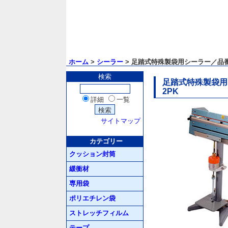
ホーム
>
シーラー
> 足踏式特殊製袋用シーラー／品番 M
検索
足踏式特殊製袋用シ
2PK
詳細
一覧
サイトマップ
カテゴリー
クッション封筒
緩衝材
専用袋
ポリエチレン袋
ストレッチフィルム
テープ