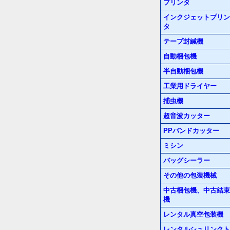
プリンタ
インクジェットプリン
タ
テープ封緘機
自動梱包機
半自動梱包機
工業用ドライヤー
捕虫機
超音波カッター
PPバンドカッター
ミシン
バッグシーラー
その他の包装機械
中古梱包機、中古結束
機
レンタル真空包装機
レンタルシュリンクト