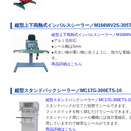
縦型上下両熱式インパルスシーラー／M166WV2S-305
縦型上下両熱式インパルスシーラー／M166WV2S
●アルミ箔対応
●シール幅は5mm
●大きい物や重い物に合うように、強力な電磁
す。
商品詳細はこちら
縦型スタンドパックシーラー／MC17G-300ETS-10
縦型スタンドパックシーラー／MC17G-300ETS-1
スタンドパックが立てた状態でシールできます。
フットスイッチを軽く踏むだけでシールできます
スタンドパック用にシール機構には強力電磁石、
用していますので確実なシールができます。
商品詳細はこちら