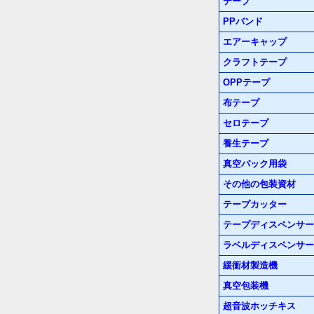
テープ
PPバンド
エアーキャップ
クラフトテープ
OPPテープ
布テープ
セロテープ
養生テープ
真空パック用袋
その他の包装資材
テープカッター
テープディスペンサー
ラベルディスペンサー
緩衝材製造機
真空包装機
超音波ホッチキス