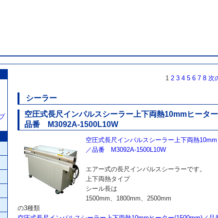
包装資材、包装機
1
2
3
4
5
6
7
8
次
シーラー
空圧式長尺インパルスシーラー上下両熱10mmヒーター(1
プ
品番 M3092A-1500L10W
空圧式長尺インパルスシーラー上下両熱10mmヒー
／品番 M3092A-1500L10W
エアー式の長尺インパルスシーラーです。
上下両熱タイプ
シール長は
1500mm、1800mm、2500mm
の3種類
空圧式長尺インパルスシーラー上下両熱10mmヒーター(1500mm)／品番 