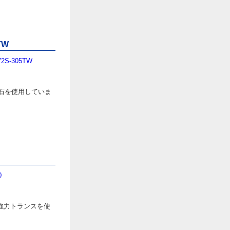
TW
-305TW
石を使用していま
0
。
強力トランスを使