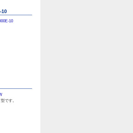
10
0E-10
W
ド型です。