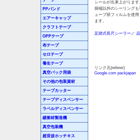
シールが出来上がります
袋端以外のシーリングも
PPバンド
ューブ状フィルムを使用
エアーキャップ
ます。
クラフトテープ
足踏式長尺シーラー／ 品番
OPPテープ
布テープ
セロテープ
養生テープ
リンク元(referer)
真空パック用袋
Google.com packjapan
その他の包装資材
テープカッター
テープディスペンサー
ラベルディスペンサー
緩衝材製造機
真空包装機
超音波ホッチキス