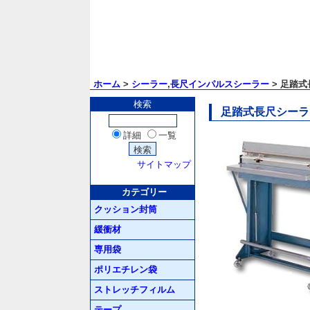
ホーム
>
シーラー
,
長尺インパルスシーラー
> 足踏式
検索
足踏式長尺シーラー／
詳細
一覧
サイトマップ
カテゴリー
クッション封筒
緩衝材
専用袋
ポリエチレン袋
ストレッチフィルム
テープ