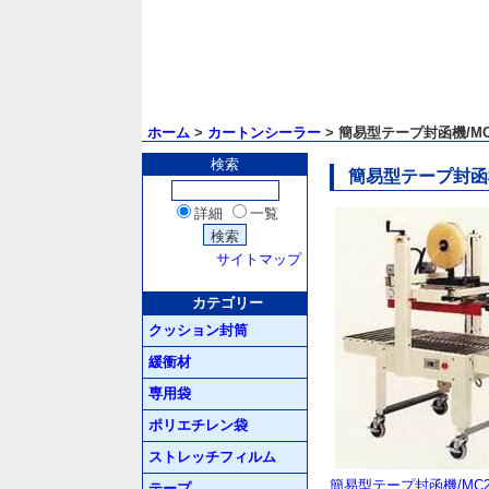
ホーム
>
カートンシーラー
> 簡易型テープ封函機/MC
検索
簡易型テープ封函機
詳細
一覧
サイトマップ
カテゴリー
クッション封筒
緩衝材
専用袋
ポリエチレン袋
ストレッチフィルム
簡易型テープ封函機/MC2
テープ