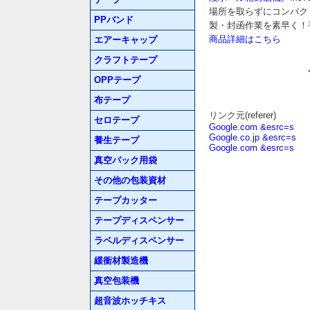
場所を取らずにコンパク
PPバンド
製・封函作業を素早く！
商品詳細はこちら
エアーキャップ
クラフトテープ
OPPテープ
布テープ
リンク元(referer)
セロテープ
Google.com &esrc=s
Google.co.jp &esrc=s
養生テープ
Google.com &esrc=s
真空パック用袋
その他の包装資材
テープカッター
テープディスペンサー
ラベルディスペンサー
緩衝材製造機
真空包装機
超音波ホッチキス