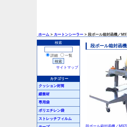
ホーム
>
カートンシーラー
> 段ボール箱封函機／M970
検索
段ボール箱封函機／
詳細
一覧
サイトマップ
カテゴリー
クッション封筒
緩衝材
専用袋
ポリエチレン袋
ストレッチフィルム
段ボール箱封函機／M970
テープ