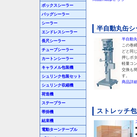
ボックスシーラー
バッグシーラー
シーラー
半自動丸缶シー
エンドレスシーラー
半自動丸
長尺シーラー
この巻
チューブシーラー
どと同
押しボ
カートンシーラー
軽量コ
キャラメル包装機
交換も
す。
シュリンク包装セット
商品詳
シュリンク収縮機
荷造機
ステープラー
ストレッチ包装
帯掛機
結束機
電動ターンテーブル