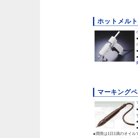
ホットメルトガン
マーキングペン/
●潤滑は1日1滴のオイル