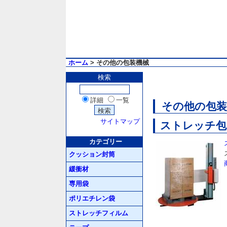
ホーム
> その他の包装機械
検索
詳細
一覧
その他の包装
サイトマップ
ストレッチ包装
カテゴリー
クッション封筒
緩衝材
専用袋
ポリエチレン袋
ストレッチフィルム