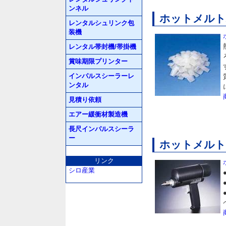
ンネル
ホットメルト材
レンタルシュリンク包
装機
レンタル帯封機/帯掛機
賞味期限プリンター
インパルスシーラーレ
ンタル
見積り依頼
エアー緩衝材製造機
長尺インパルスシーラ
ー
ホットメルトガン
リンク
シロ産業