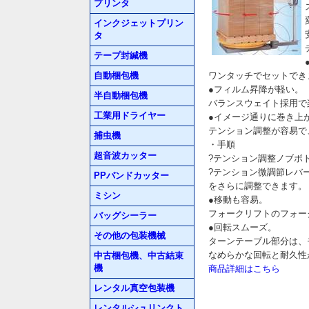
プリンタ
インクジェットプリン
タ
テープ封緘機
自動梱包機
ワンタッチでセットでき
●フィルム昇降が軽い。
半自動梱包機
バランスウェイト採用で
工業用ドライヤー
●イメージ通りに巻き上
テンション調整が容易で
捕虫機
・手順
超音波カッター
?テンション調整ノブボ
?テンション微調節レバ
PPバンドカッター
をさらに調整できます。
ミシン
●移動も容易。
フォークリフトのフォー
バッグシーラー
●回転スムーズ。
その他の包装機械
ターンテーブル部分は、
なめらかな回転と耐久性
中古梱包機、中古結束
機
商品詳細はこちら
レンタル真空包装機
レンタルシュリンクト