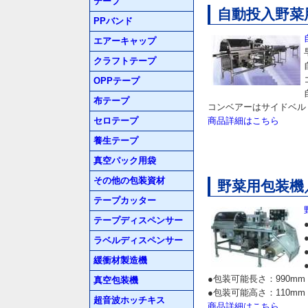
テープ
自動投入野菜用
PPバンド
エアーキャップ
クラフトテープ
OPPテープ
布テープ
コンベアーはサイドベルト
セロテープ
商品詳細はこちら
養生テープ
真空パック用袋
その他の包装資材
野菜用包装機／
テープカッター
テープディスペンサー
ラベルディスペンサー
緩衝材製造機
●包装可能長さ：990mm
真空包装機
●包装可能高さ：110mm
超音波ホッチキス
商品詳細はこちら