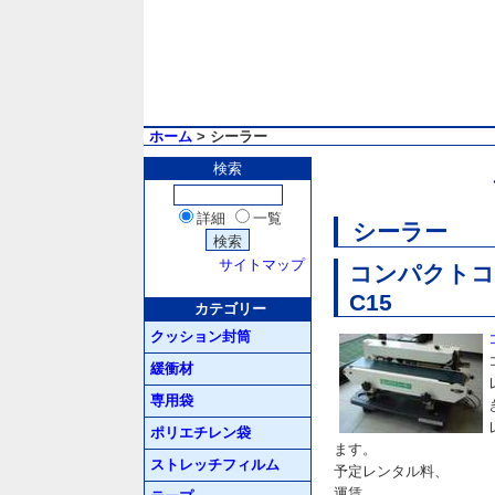
ホーム
> シーラー
検索
詳細
一覧
シーラー
サイトマップ
コンパクトコ
C15
カテゴリー
クッション封筒
緩衝材
専用袋
ポリエチレン袋
ます。
ストレッチフィルム
予定レンタル料、
運賃