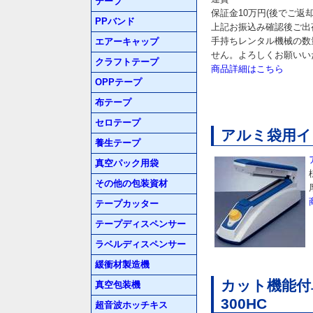
テープ
保証金10万円(後でご返
PPバンド
上記お振込み確認後ご出
手持ちレンタル機械の数
エアーキャップ
せん。よろしくお願いい
クラフトテープ
商品詳細はこちら
OPPテープ
布テープ
セロテープ
アルミ袋用イン
養生テープ
真空パック用袋
その他の包装資材
テープカッター
テープディスペンサー
ラベルディスペンサー
緩衝材製造機
カット機能付卓上
真空包装機
300HC
超音波ホッチキス