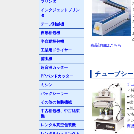
プリンタ
インクジェットプリン
タ
テープ封緘機
自動梱包機
半自動梱包機
商品詳細はこちら
工業用ドライヤー
捕虫機
超音波カッター
チューブシーラ
PPバンドカッター
チュ
ミシン
＜
バッグシーラー
●
その他の包装機械
●
●
中古梱包機、中古結束
で
機
※
レンタル真空包装機
商
レンタルシュリンクト