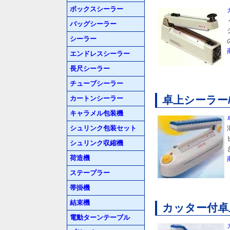
ボックスシーラー
バッグシーラー
シーラー
エンドレスシーラー
長尺シーラー
チューブシーラー
卓上シーラー/M
カートンシーラー
キャラメル包装機
シュリンク包装セット
シュリンク収縮機
荷造機
ステープラー
帯掛機
結束機
カッター付卓上
電動ターンテーブル