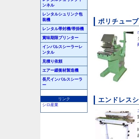
ンネル
レンタルシュリンク包
装機
ポリチューブ用
レンタル帯封機/帯掛機
賞味期限プリンター
インパルスシーラーレ
ンタル
見積り依頼
エアー緩衝材製造機
長尺インパルスシーラ
ー
エンドレスシー
リンク
シロ産業