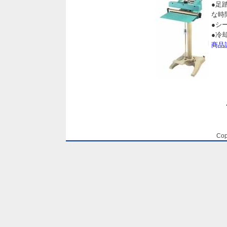
●足
な時
●シ
●冷
商品
Cop